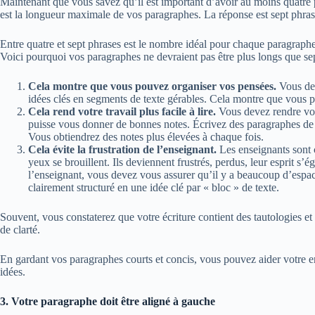
Maintenant que vous savez qu’il est important d’avoir au moins quatre
est la longueur maximale de vos paragraphes. La réponse est sept phra
Entre quatre et sept phrases est le nombre idéal pour chaque paragraphe
Voici pourquoi vos paragraphes ne devraient pas être plus longs que sep
Cela montre que vous pouvez organiser vos pensées.
Vous dev
idées clés en segments de texte gérables. Cela montre que vous 
Cela rend votre travail plus facile à lire.
Vous devez rendre votr
puisse vous donner de bonnes notes. Écrivez des paragraphes de mo
Vous obtiendrez des notes plus élevées à chaque fois.
Cela évite la frustration de l’enseignant.
Les enseignants sont 
yeux se brouillent. Ils deviennent frustrés, perdus, leur esprit s’
l’enseignant, vous devez vous assurer qu’il y a beaucoup d’espac
clairement structuré en une idée clé par « bloc » de texte.
Souvent, vous constaterez que votre écriture contient des tautologies et
de clarté.
En gardant vos paragraphes courts et concis, vous pouvez aider votre e
idées.
3. Votre paragraphe doit être aligné à gauche