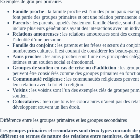
Exemples de groupes primaires
Famille proche
: la famille proche est l’un des principaux exemp
font partie des groupes primaires et ont une relation permanente 
Parents
: les parents, appelés également famille élargie, sont d’
inclure plusieurs générations ayant des interactions avec un indiv
Relations amoureuses
: les relations amoureuses sont des exemp
l’identité d’une personne.
Famille du conjoint
: les parents et les frères et sœurs du conj
nombreuses cultures, il est courant de considérer les beaux-pare
Amis proches
: les amis proches sont l’une des principales catég
intimes et un soutien social et émotionnel.
Groupes de soutien en cas de crise ou d’addiction
: les group
peuvent être considérés comme des groupes primaires en fonction 
Communauté religieuse
: les communautés religieuses peuvent
leur relation avec la foi et la religion.
Voisins
: les voisins sont l’un des exemples clés de groupes prima
soutien.
Colocataires
: bien que tous les colocataires n’aient pas des re
développent souvent un lien étroit.
Différence entre les groupes primaires et les groupes secondaires
Les groupes primaires et secondaires sont deux types courants de g
diffèrent en termes de nature des relations entre membres, de taill