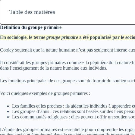
Table des matières
Définition du groupe primaire
En sociologie, le terme
groupe primaire
a été popularisé par le soc
Cooley soutenait que la nature humaine n’est pas seulement interne aux 
Il considérait les groupes primaires comme « la pépinière de la nature h
dans l’enseignement de la nature humaine aux individus.
Les fonctions principales de ces groupes sont de fournir du soutien social 
Voici quelques exemples de groupes primaires :
Les familles et les proches : ils aident les individus à apprendre et
Les groupes d’amis : ces relations sont basées sur des liens person
Les communautés religieuses : elles peuvent offrir un soutien soc
L’étude des groupes primaires est essentielle pour comprendre les organ
soutien social et émotionnel dans la société et comment ils traversent la 