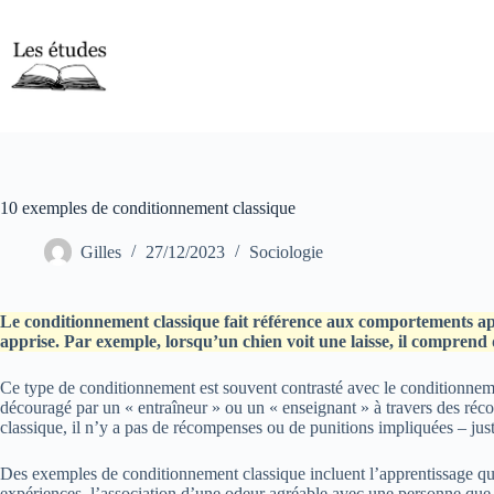
Passer
au
contenu
10 exemples de conditionnement classique
Gilles
27/12/2023
Sociologie
Le conditionnement classique fait référence aux comportements app
apprise. Par exemple, lorsqu’un chien voit une laisse, il comprend 
Ce type de conditionnement est souvent contrasté avec le conditionne
découragé par un « entraîneur » ou un « enseignant » à travers des réc
classique, il n’y a pas de récompenses ou de punitions impliquées – just
Des exemples de conditionnement classique incluent l’apprentissage qu
expériences, l’association d’une odeur agréable avec une personne que 