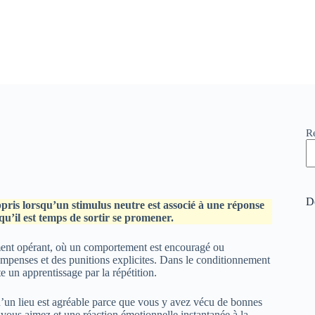
R
De
ris lorsqu’un stimulus neutre est associé à une réponse
qu’il est temps de sortir se promener.
ment opérant, où un comportement est encouragé ou
ompenses et des punitions explicites. Dans le conditionnement
e un apprentissage par la répétition.
’un lieu est agréable parce que vous y avez vécu de bonnes
vous aimez et une réaction émotionnelle instantanée à la