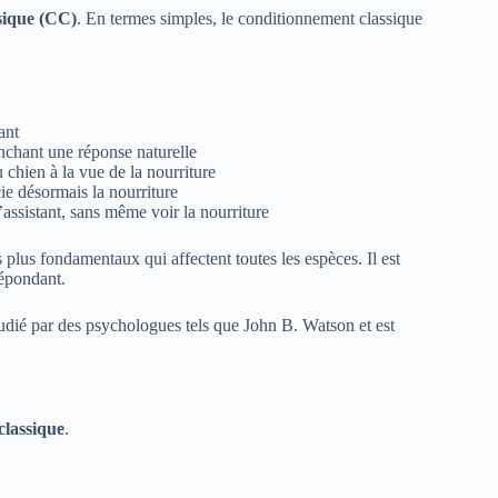
ssique (CC)
. En termes simples, le conditionnement classique
ant
enchant une réponse naturelle
u chien à la vue de la nourriture
cie désormais la nourriture
l’assistant, sans même voir la nourriture
plus fondamentaux qui affectent toutes les espèces. Il est
répondant.
udié par des psychologues tels que John B. Watson et est
classique
.