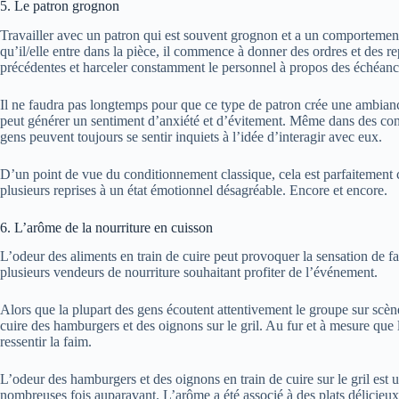
5. Le patron grognon
Travailler avec un patron qui est souvent grognon et a un comportement
qu’il/elle entre dans la pièce, il commence à donner des ordres et des re
précédentes et harceler constamment le personnel à propos des échéance
Il ne faudra pas longtemps pour que ce type de patron crée une ambianc
peut générer un sentiment d’anxiété et d’évitement. Même dans des con
gens peuvent toujours se sentir inquiets à l’idée d’interagir avec eux.
D’un point de vue du conditionnement classique, cela est parfaitement 
plusieurs reprises à un état émotionnel désagréable. Encore et encore.
6. L’arôme de la nourriture en cuisson
L’odeur des aliments en train de cuire peut provoquer la sensation de fai
plusieurs vendeurs de nourriture souhaitant profiter de l’événement.
Alors que la plupart des gens écoutent attentivement le groupe sur scè
cuire des hamburgers et des oignons sur le gril. Au fur et à mesure que
ressentir la faim.
L’odeur des hamburgers et des oignons en train de cuire sur le gril est
nombreuses fois auparavant. L’arôme a été associé à des plats délicieu